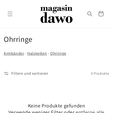
Direkt
zum
Inhalt
Warenkorb
K
Ohrringe
a
Armbänder
-
Halsketten
-
Ohrringe
t
e
Filtern und sortieren
0 Produkte
g
o
r
Keine Produkte gefunden
i
Verwende weniger Filter oder
entferne alle