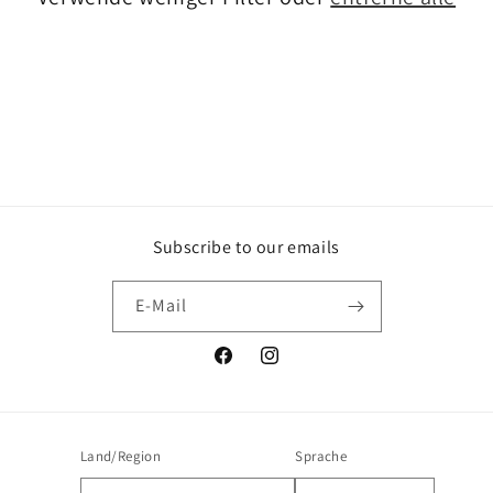
e
:
Subscribe to our emails
E-Mail
Facebook
Instagram
Land/Region
Sprache