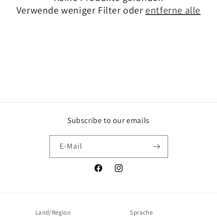
e
Verwende weniger Filter oder
entferne alle
:
Subscribe to our emails
E-Mail
Facebook
Instagram
Land/Region
Sprache