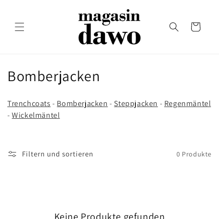
Direkt
zum
Inhalt
Warenkorb
K
Bomberjacken
a
Trenchcoats
-
Bomberjacken
-
Steppjacken
-
Regenmäntel
t
-
Wickelmäntel
e
g
Filtern und sortieren
0 Produkte
o
r
i
Keine Produkte gefunden