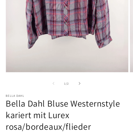
Medien
M
1
2
in
in
von
1
/
2
Modal
M
öffnen
ö
BELLA DAHL
Bella Dahl Bluse Westernstyle
kariert mit Lurex
rosa/bordeaux/flieder