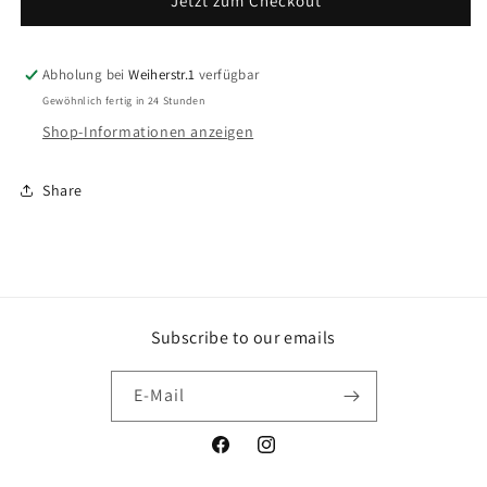
Jetzt zum Checkout
kurz
kurz
Smile
Smile
rose
rose
Abholung bei
Weiherstr.1
verfügbar
Gewöhnlich fertig in 24 Stunden
Shop-Informationen anzeigen
Share
Subscribe to our emails
E-Mail
Facebook
Instagram