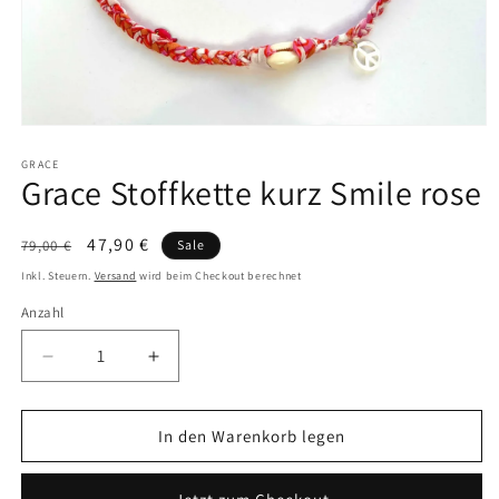
Medien
1
in
GRACE
Grace Stoffkette kurz Smile rose
Modal
öffnen
Normaler
Verkaufspreis
47,90 €
79,00 €
Sale
Preis
Inkl. Steuern.
Versand
wird beim Checkout berechnet
Anzahl
Verringere
Erhöhe
die
die
Menge
Menge
für
für
In den Warenkorb legen
Grace
Grace
Stoffkette
Stoffkette