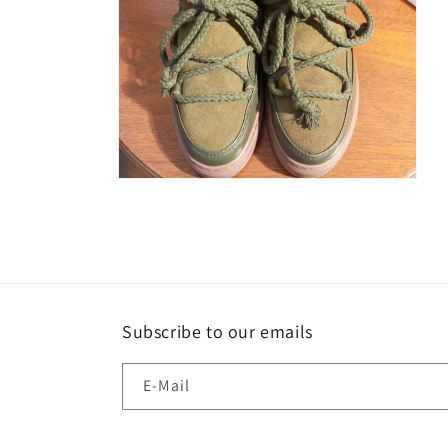
Medien
2
in
Modal
öffnen
Subscribe to our emails
E-Mail