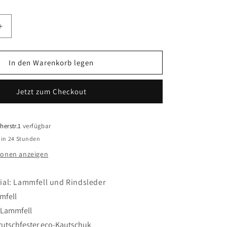
nicht
nicht
nicht
verfügbar
verfügbar
verfügbar
Erhöhe
die
Menge
für
In den Warenkorb legen
INUIKII
Lammfell
Jetzt zum Checkout
Boots
Classic
olive
herstr.1
verfügbar
 in 24 Stunden
ionen anzeigen
ial: Lammfell und Rindsleder
mmfell
 Lammfell
rutschfester eco-Kautschuk