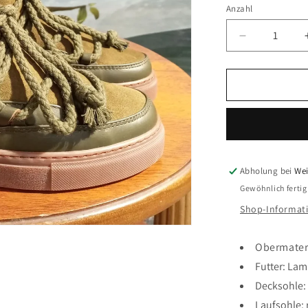
nicht
Anzahl
verfügbar
Verringere
die
Menge
für
INUIKII
Lammfell
Boots
Classic
olive
Abholung bei
Wei
Gewöhnlich fertig
Shop-Informat
Obermater
Futter: La
Decksohle:
Laufsohle: 