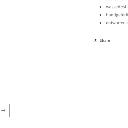
wasserfest
handgeferti
entworfen i
Share