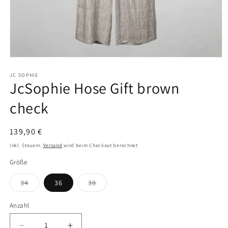
Medien
1
in
JC SOPHIE
JcSophie Hose Gift brown
Modal
öffnen
check
Normaler
139,90 €
Preis
Inkl. Steuern.
Versand
wird beim Checkout berechnet
Größe
Variante
Variante
34
36
38
ausverkauft
ausverkauft
oder
oder
nicht
nicht
Anzahl
verfügbar
verfügbar