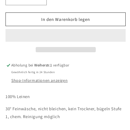
Verringere
Erhöhe
die
die
Menge
Menge
für
für
In den Warenkorb legen
JcSophie
JcSophie
Hose
Hose
Gift
Gift
brown
brown
check
check
Abholung bei
Weiherstr.1
verfügbar
Gewöhnlich fertig in 24 Stunden
Shop-Informationen anzeigen
100% Leinen
30° Feinwäsche, nicht bleichen, kein Trockner, bügeln Stufe
1, chem. Reinigung möglich